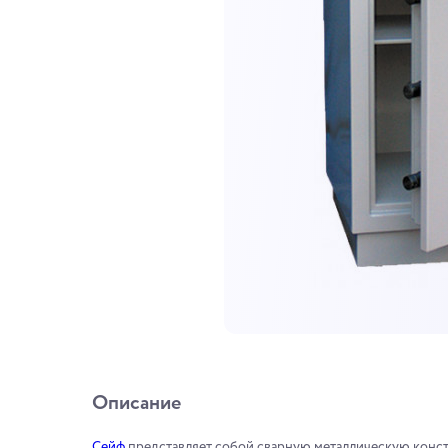
Описание
Сейф
представляет собой сварную металлическую конст