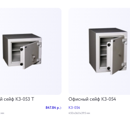
 сейф КЗ-053 Т
Офисный сейф КЗ-054
847.84 р.
КЗ-054
 мм
450х360х395 мм