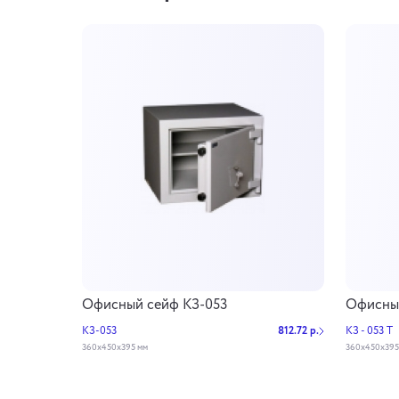
Офисный сейф КЗ-053
Офисный
КЗ-053
812.72 р.
КЗ - 053 Т
360х450х395 мм
360х450х395