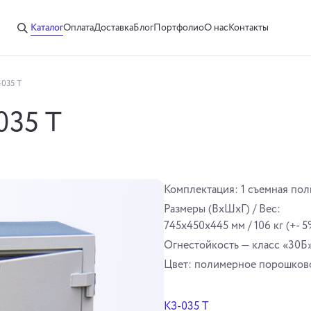
Каталог
Оплата
Доставка
Блог
Портфолио
О нас
Контакты
035 Т
035 Т
Комплектация: 1 съемная пол
Размеры (ВхШхГ) / Вес:
745x450x445 мм / 106 кг (+- 5
Огнестойкость — класс «30Б
Цвет: полимерное порошково
КЗ-035 Т