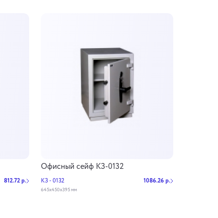
Офисный сейф КЗ-0132
812.72 р.
КЗ - 0132
1086.26 р.
645х450х395 мм