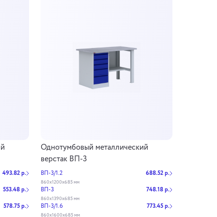
ий
Однотумбовый металлический
верстак ВП-3
493.82 р.
ВП-3/1.2
688.52 р.
860х1200х685 мм
553.48 р.
ВП-3
748.18 р.
860х1390х685 мм
578.75 р.
ВП-3/1.6
773.45 р.
860х1600х685 мм