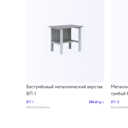
Бестумбовый металлический верстак
Металли
ВП-1
тумбой
ВП-1
334.61 р.
ВП-Э
860х1000х685 мм
860х1000х68