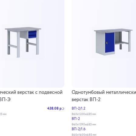
ческий верстак с подвесной
Однотумбовый металлическ
 ВП-Э
верстак ВП-2
438.08 р.
ВП-2/1.2
5 мм
860х1200х685 мм
ВП-2
860х1390х685 мм
ВП-2/1.6
860х1600х685 мм