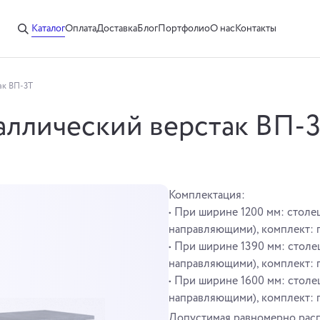
Каталог
Оплата
Доставка
Блог
Портфолио
О нас
Контакты
ак ВП-3Т
ллический верстак ВП-
Комплектация:
• При ширине 1200 мм: столеш
направляющими), комплект: по
• При ширине 1390 мм: cтоле
направляющими), комплект: п
• При ширине 1600 мм: столе
направляющими), комплект: по
Допустимая равномерно распр