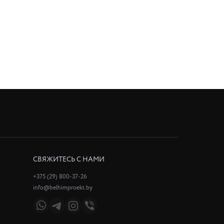
СВЯЖИТЕСЬ С НАМИ
+375 (29) 800-37-26
info@belhimproekt.by