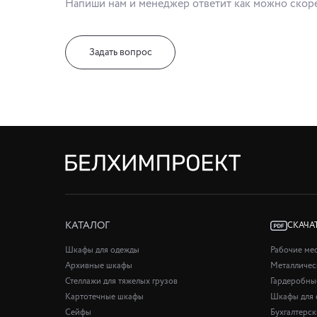
Напиши нам и менеджер ответит как можно скор
Задать вопрос
КАТАЛОГ
СКАЧА
Шкафы для одежды
Рабочие ме
Архивные шкафы
Металличес
Стеллажи для тяжелых грузов
Гардеробны
Картотечные шкафы
Шкафы для 
Сейфы
Бухгалтерс