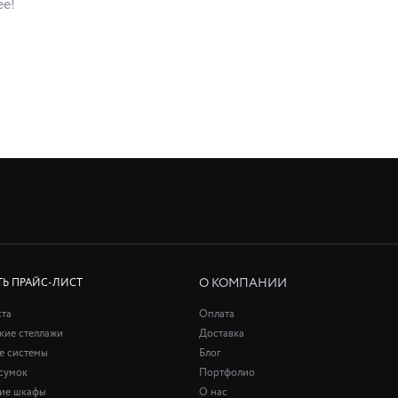
ее!
О КОМПАНИИ
ТЬ ПРАЙС-ЛИСТ
ста
Оплата
кие стеллажи
Доставка
е системы
Блог
сумок
Портфолио
кие шкафы
О нас