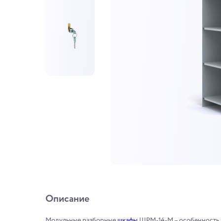
Описание
Модульные разборные
шкафы
ШРМ-14-М – особенность э