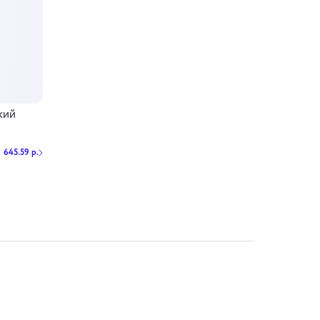
кий
645.59 р.