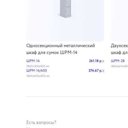
Односекционный металлический
Двухсек
шкаф для сумок ШРМ-14
шкаф д
ШРМ-14
261.18 р.
ШРМ-28
1860х300х500 мм
1860х614х50
ШРМ-14/400
374.67 р.
1860х400х500 мм
Есть вопросы?