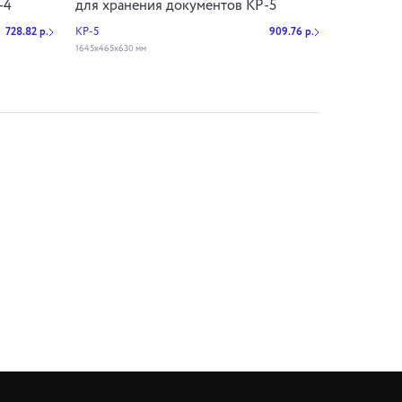
-4
для хранения документов КР-5
728.82 р.
КР-5
909.76 р.
1645х465х630 мм