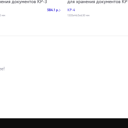
нения документов КР-3
для хранения документов КР
584.1 р.
КР-4
0 мм
1335х465х630 мм
ее!