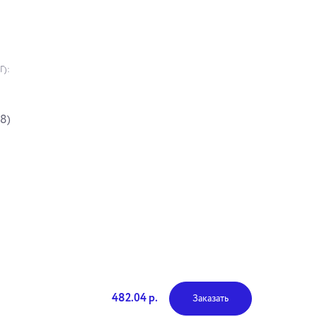
Г):
8)
482.04 р.
Заказать