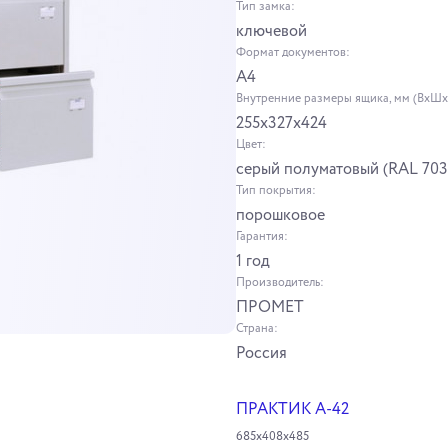
Тип замка:
ключевой
Формат документов:
А4
Внутренние размеры ящика, мм (ВхШх
255х327х424
Цвет:
серый полуматовый (RAL 703
Тип покрытия:
порошковое
Гарантия:
1 год
Производитель:
ПРОМЕТ
Страна:
Россия
ПРАКТИК А-42
685x408x485