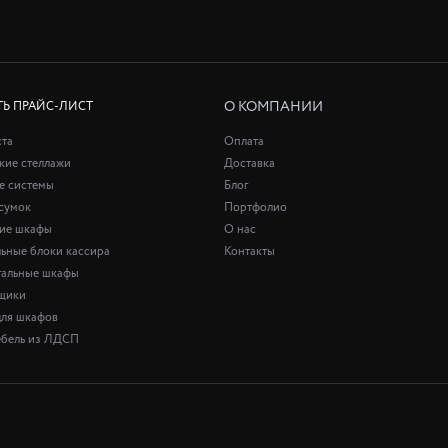
О КОМПАНИИ
ТЬ ПРАЙС-ЛИСТ
ста
Оплата
кие стеллажи
Доставка
е системы
Блог
сумок
Портфолио
кие шкафы
О нас
ьные блоки кассира
Контакты
альные шкафы
щики
для шкафов
бель из ЛДСП