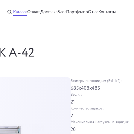
Каталог
Оплата
Доставка
Блог
Портфолио
О нас
Контакты
К А-42
Размеры внешние, мм (ВхШхГ):
685x408x485
Вес, кг:
21
Количество ящиков:
2
Максимальная нагрузка на ящик, кг:
20