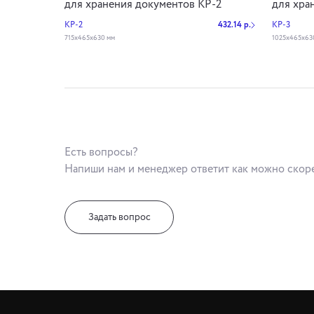
для хранения документов КР-2
для хра
КР-2
432.14 р.
КР-3
715х465х630 мм
1025х465х63
Есть вопросы?
Напиши нам и менеджер ответит как можно скор
Задать вопрос