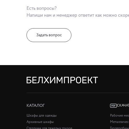
Есть вопросы?
Напиши нам и менеджер ответит как можно скор
Задать вопрос
КАТАЛОГ
СКАЧА
Шкафы для одежды
Рабочие ме
Архивные шкафы
Металличес
Стеллажи для тяжелых грузов
Гардеробны