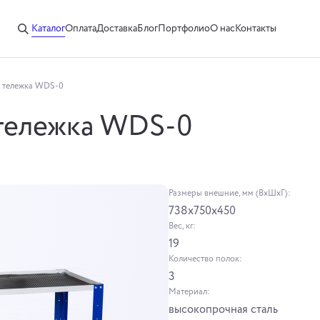
Каталог
Оплата
Доставка
Блог
Портфолио
О нас
Контакты
 тележка WDS-0
тележка WDS-0
Размеры внешние, мм (ВхШхГ):
738x750x450
Вес, кг:
19
Количество полок:
3
Материал:
высокопрочная сталь