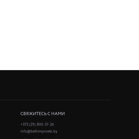
СВЯЖИТЕСЬ С НАМИ
+375 (29) 800-37-26
info@belhimproekt.by