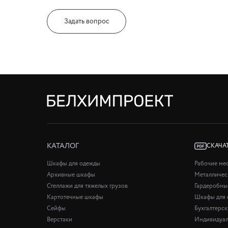
Задать вопрос
КАТАЛОГ
СКАЧА
Шкафы для одежды
Рабочие ме
Архивные шкафы
Металличес
Стеллажи для тяжелых грузов
Гардеробны
Картотечные шкафы
Шкафы для 
Сейфы
Бухгалтерс
Верстаки
Индивидуал