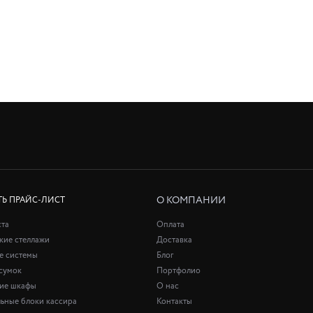
О КОМПАНИИ
ТЬ ПРАЙС-ЛИСТ
ста
Оплата
кие стеллажи
Доставка
е системы
Блог
сумок
Портфолио
кие шкафы
О нас
ьные блоки кассира
Контакты