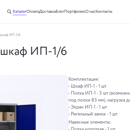
Каталог
Оплата
Доставка
Блог
Портфолио
О нас
Контакты
шкаф ИП-1/6
 шкаф ИП-1/6
Комплектация:
• Шкаф ИП-1 - 1 шт
• Полка ИП-1 - 3 шт (возможн
под полки 83 мм), нагрузка д
• Экран ИП-1 - 1 шт
• Ригельный замок - 1 шт
Навеcные элементы:
• Полка короткая - 1 шт