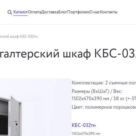
Каталог
Оплата
Доставка
Блог
Портфолио
О нас
Контакты
рский шкаф КБС-032тн
галтерский шкаф КБС-03
Комплектация: 2 съемные пол
Размеры (ВхШхГ) / Вес:
1502х470х390 мм / 38 кг (+-5
Цвет: полимерное порошково
КБС-032тн
1502х470х390 мм