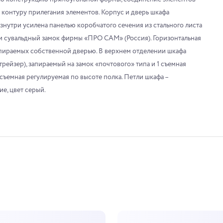
онтуру прилегания элементов. Корпус и дверь шкафа
изнутри усилена панелью коробчатого сечения из стального листа
ти сувальдный замок фирмы «ПРО САМ» (Россия). Горизонтальная
апираемых собственной дверью. В верхнем отделении шкафа
рейзер), запираемый на замок «почтового» типа и 1 съемная
 съемная регулируемая по высоте полка. Петли шкафа –
е, цвет серый.