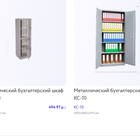
ческий бухгалтерский шкаф
Металлический бухгалтерск
3
КС-10
494.97 р.
КС-10
0 мм
1850х880х390 мм