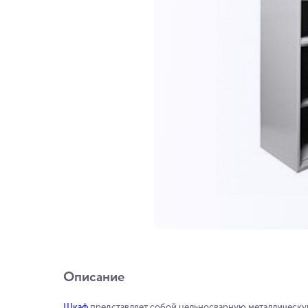
Описание
Шкаф
представляет собой цельносварную металлическ