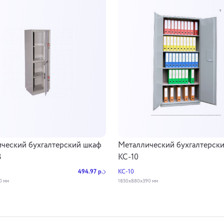
ческий бухгалтерский шкаф
Металлический бухгалтерск
3
КС-10
494.97 р.
КС-10
0 мм
1850х880х390 мм