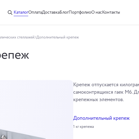
Каталог
Оплата
Доставка
Блог
Портфолио
О нас
Контакты
ллических стеллажей
Дополнительный крепеж
репеж
Крепеж отпускается килограм
самоконтрящихся гаек М6. Дл
крепежных элементов.
Дополнительный крепеж
1 кг крепежа