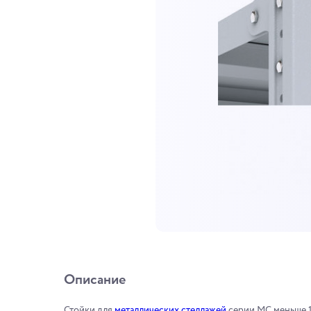
Описание
Стойки для
металлических стеллажей
серии МС меньше 1