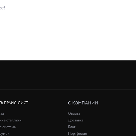
ее!
О КОМПАНИИ
ТЬ ПРАЙС-ЛИСТ
ста
Оплата
кие стеллажи
Доставка
е системы
Блог
сумок
Портфолио