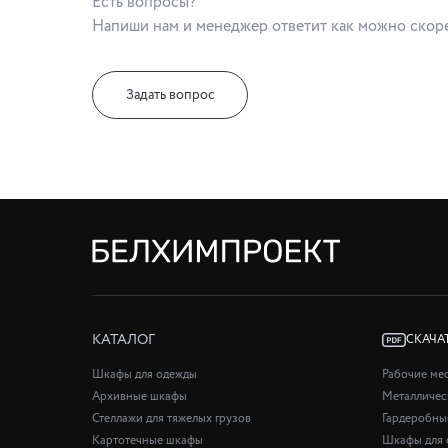
Есть вопросы?
Напиши нам и менеджер ответит как можно скор
Задать вопрос
КАТАЛОГ
СКАЧА
Шкафы для одежды
Рабочие ме
Архивные шкафы
Металличес
Стеллажи для тяжелых грузов
Гардеробны
Картотечные шкафы
Шкафы для 