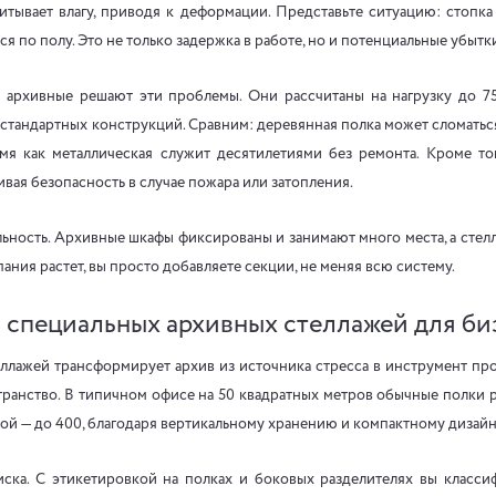
итывает влагу, приводя к деформации. Представьте ситуацию: стопка 
я по полу. Это не только задержка в работе, но и потенциальные убытк
и
архивные решают эти проблемы. Они рассчитаны на нагрузку до 750
тандартных конструкций. Сравним: деревянная полка может сломатьс
емя как металлическая служит десятилетиями без ремонта. Кроме тог
вая безопасность в случае пожара или затопления.
ьность. Архивные шкафы фиксированы и занимают много места, а стел
ания растет, вы просто добавляете секции, не меняя всю систему.
специальных архивных стеллажей для би
ллажей трансформирует архив из источника стресса в инструмент пр
ранство. В типичном офисе на 50 квадратных метров обычные полки р
ой — до 400, благодаря вертикальному хранению и компактному дизайн
иска. С этикетировкой на полках и боковых разделителях вы класс