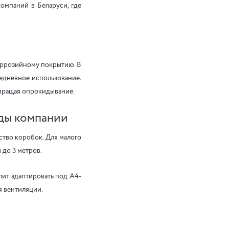
компаний в Беларуси, где
коррозийному покрытию. В
едневное использование.
твращая опрокидывание.
жды компании
ство коробок. Для малого
 до 3 метров.
лит адаптировать под A4-
я вентиляции.