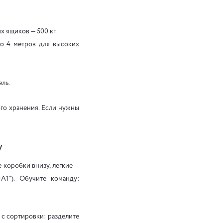
х ящиков — 500 кг.
до 4 метров для высоких
ль.
го хранения. Если нужны
у
е коробки внизу, легкие —
A1"). Обучите команду:
 с сортировки: разделите