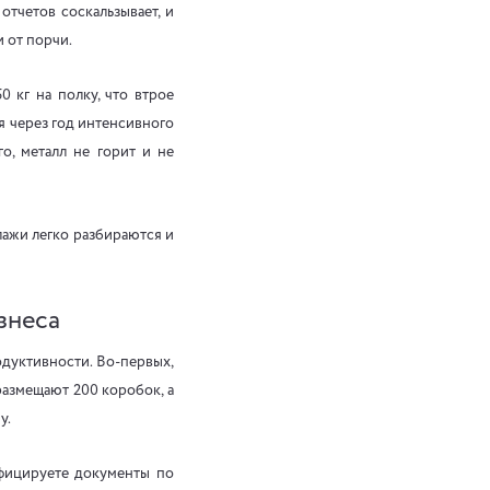
отчетов соскальзывает, и
и от порчи.
 кг на полку, что втрое
я через год интенсивного
о, металл не горит и не
лажи легко разбираются и
знеса
одуктивности. Во-первых,
азмещают 200 коробок, а
у.
ифицируете документы по