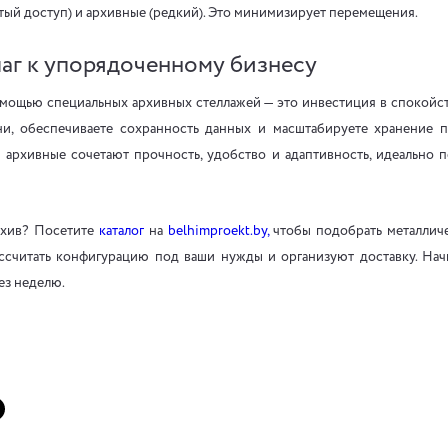
тый доступ) и архивные (редкий). Это минимизирует перемещения.
аг к упорядоченному бизнесу
омощью специальных архивных стеллажей — это инвестиция в спокойст
ни, обеспечиваете сохранность данных и масштабируете хранение 
 архивные сочетают прочность, удобство и адаптивность, идеально 
рхив? Посетите
каталог
на
belhimproekt.by,
чтобы подобрать металлич
ссчитать конфигурацию под ваши нужды и организуют доставку. Нач
ез неделю.