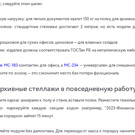
, следуйте этим шагам:
ю нагрузку: для легких документов хватит 150 кг на полку, для архивны
олков: стандартные стеллажи достигают 2 метров, но есть модели 
рошковое для сухих офисов, цинковое — для влажных складов.
ю: изделия должны соответствовать ГОСТам РБ на металлическую мебе
аж МС-183
компактен для офиса, а
МС-234
— универсален для смешанно
жите по эскизу — это сэкономит место без потери функционала.
архивные стеллажи в повседневную работ
ите каркас анкерами к полу и стене, вставьте полки. Разместите тяжелы
ло: маркируйте каждую секцию кодом (например, "2023-Финансы-
а порядком займет 15 минут.
вляйте модули без демонтажа. Для перехода от хаоса к порядку начните