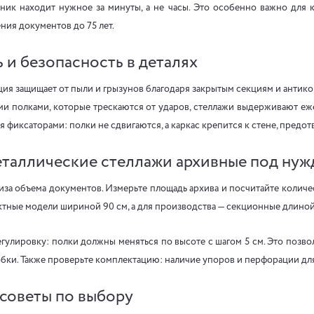
ник находит нужное за минуты, а не часы. Это особенно важно для 
ния документов до 75 лет.
 и безопасность в деталях
ия защищает от пыли и грызунов благодаря закрытым секциям и анти
ми полками, которые трескаются от ударов, стеллажи выдерживают еж
я фиксаторами: полки не сдвигаются, а каркас крепится к стене, предо
еталлические стеллажи архивные под ну
иза объема документов. Измерьте площадь архива и посчитайте количе
тные модели шириной 90 см, а для производства — секционные длиной
гулировку: полки должны меняться по высоте с шагом 5 см. Это позво
бки. Также проверьте комплектацию: наличие упоров и перфорации дл
советы по выбору